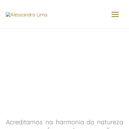
Ir
MAI
para
MEN
o
conteúdo
Acreditamos na harmonia da natureza