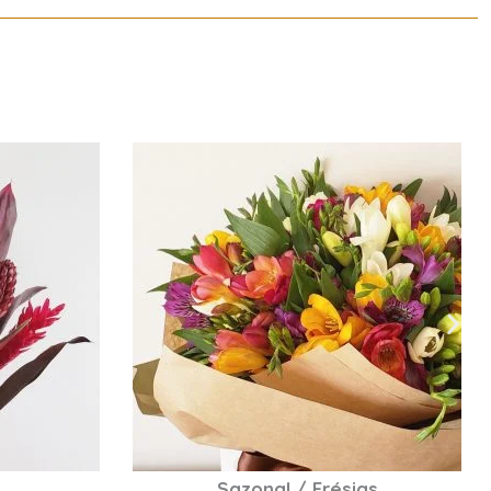
as
Perfumado