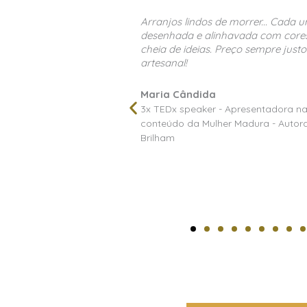
m uma história
A decoradora e florista Alessandr
s e beleza. Flexível e
profissionais mais criativas e de 
bém. Trabalho
Sempre que tenho que realizar proj
contrato os serviçøs da Alessandr
maravilhosa a cada trabalho. Para
trabalho impecável que você desen
GLOBO - Criadora de
Soraya Ibner
vro Mulheres que
Diretora na Soraya Ibner global Even