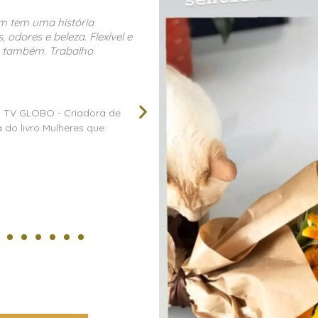
a Lima é uma das
A Alessandra é uma profissiona
bom gosto que conheço!
comprometida. Todas as vezes,
etos complexos e especiais
fui prontamente atendida e o
a e sempre é uma surpresa
minhas expectativas, muito cu
béns Alessandra pelo
possam por ela são mágicas!
volve. Abraços
Paula Costa
Media Account Manager at Gett
ts
Images