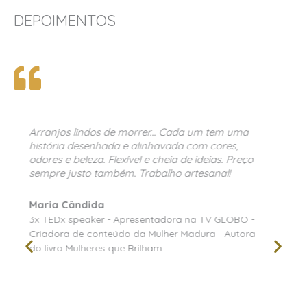
DEPOIMENTOS
A decoradora e florista Alessandra Lima é uma
das profissionais mais criativas e de bom gosto
que conheço! Sempre que tenho que realizar
projetos complexos e especiais contrato os
serviçøs da Alessandra e sempre é uma surpresa
maravilhosa a cada trabalho. Parabéns
Alessandra pelo trabalho impecável que você
desenvolve. Abraços
Soraya Ibner
Diretora na Soraya Ibner global Events