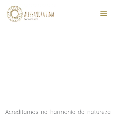
Ir
MAI
para
MEN
o
conteúdo
Acreditamos na harmonia da natureza