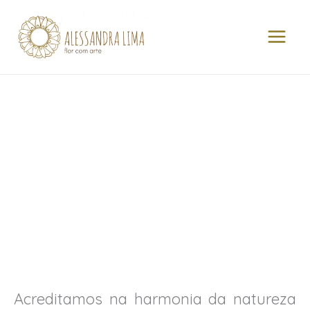
Ir
MAI
para
MEN
o
conteúdo
Acreditamos na harmonia da natureza