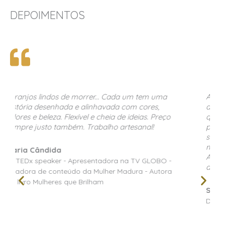
DEPOIMENTOS
A decoradora e florista Alessandra Lima é uma
das profissionais mais criativas e de bom gosto
que conheço! Sempre que tenho que realizar
projetos complexos e especiais contrato os
serviçøs da Alessandra e sempre é uma surpresa
maravilhosa a cada trabalho. Parabéns
Alessandra pelo trabalho impecável que você
desenvolve. Abraços
Soraya Ibner
Diretora na Soraya Ibner global Events